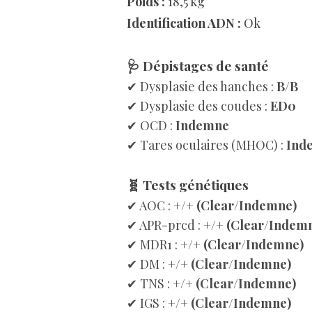
Poids :
18,5 kg
Identification ADN :
Ok
🩺 Dépistages de santé
✔ Dysplasie des hanches :
B/B
✔ Dysplasie des coudes :
ED0
✔ OCD :
Indemne
✔ Tares oculaires (MHOC) :
Ind
🧬 Tests génétiques​
✔ AOC :
+/+ (Clear/Indemne)
✔ APR-prcd :
+/+ (Clear/Indem
✔ MDR1 :
+/+ (Clear/Indemne)
✔ DM :
+/+ (Clear/Indemne)
✔ TNS :
+/+ (Clear/Indemne)
✔ IGS :
+/+ (Clear/Indemne)