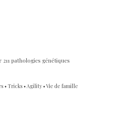
211 pathologies génétiques
 Tricks • Agility • Vie de famille​
 © 2015_2026 by Elevage Of Eternal Dream's - Siret 8222
désignation d'un médiateur à la consommation nous désignon
https://mediateurprofessionchienchat.fr/
CM2C - 49 Rue de Ponthieu - 75008 PARIS
s pages, illustrations, textes et images, photos et leur conten