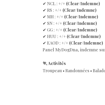
✔ NCL :
+/+ (Clear/Indemne)
✔ RS :
+/+ (Clear/Indemne)
✔ MH :
+/+ (Clear/Indemne)
✔ SN :
+/+ (Clear/Indemne)
✔ GG :
+/+ (Clear/Indemne)
✔ HUU :
+/+ (Clear/Indemne)
✔ EAOD :
+/+ (Clear/Indemne)
Panel MyDogDna, indemne sur 
🏃 Activités
Troupeau • Randonnées • Balades •
COPYRIGHT
Dans le cadre de l'obligation de 
- Tous droits réservés. Toutes le