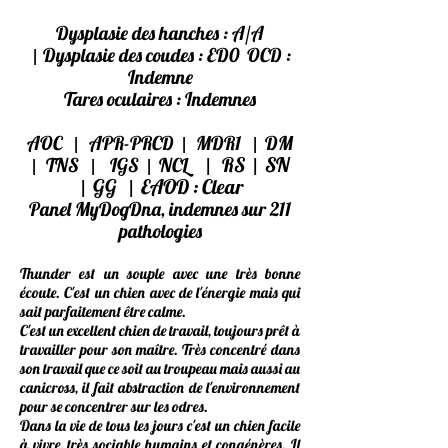
Dysplasie
des hanches : A/A
|
Dysplasie des coudes : ED0
OCD
:
Indemne
Tares oculaires : Indemnes
|
|
|
AOC
APR-PRCD
MDR1
DM
|
|
|
|
|
RS
SN
TNS
IGS
NCL
|
|
GG
EAOD : Clear
Panel MyDogDna, indemnes sur 211
pathologies
Thunder est un souple avec une très bonne
écoute. C'est un chien avec de l'énergie mais qui
sait parfaitement être calme.
C'est un excellent chien de travail, toujours prêt à
travailler pour son maître. Très concentré dans
son travail que ce soit au troupeau mais aussi au
canicross, il fait abstraction de l'environnement
pour se concentrer sur les odres.
Dans la vie de tous les jours c'est un chien facile
à vivre, très sociable humains et congénères. Il