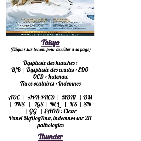
Tokyo
(Cliquez sur le nom pour accéder à sa page)
Dysplasie des hanches :
|
B/B
Dysplasie des coudes : ED0
OCD
: Indemne
Tares oculaires : Indemnes
|
|
|
AOC
APR-PRCD
MDR1
DM
|
|
|
|
|
RS
SN
TNS
IGS
NCL
|
|
GG
EAOD : Clear
Panel MyDo
gDna, indemnes sur 211
pathologies
Thunder