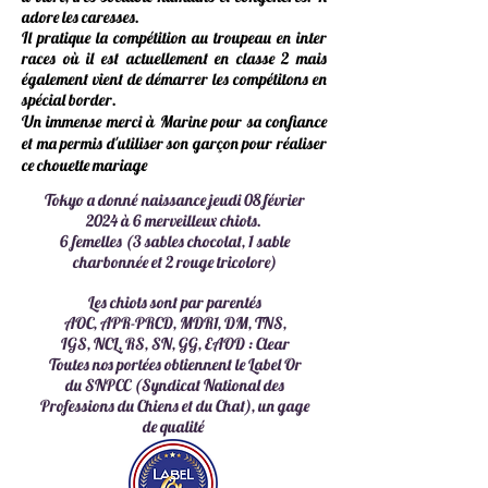
adore les caresses.
Il pratique la compétition au troupeau en inter
races où il est actuellement en classe 2 mais
également vient de démarrer les compétitons en
spécial border.
Un i
mmense merci à Marine pour sa confiance
et ma
permis
d'utiliser son garçon pour réaliser
ce chouette mariage
Tokyo a donné naissance jeudi 08 février
2024 à 6 merveilleux chiots.
6 femelles (3 sables chocolat, 1 sable
charbonnée et 2 rouge tricolore)
Les chiots sont par parentés
AOC, APR-PRCD, MDR1, DM, TNS,
IGS,
NCL, RS, SN, GG, EAOD : Clear
Toutes nos portées obtiennent le Label Or
du SNPCC (Syndicat National des
Professions du Chiens et du Chat), un gage
de qualité