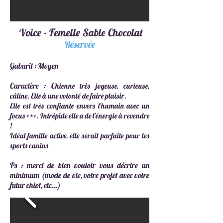
Voice - Femelle Sable Chocolat
Réservée
Gabarit : Moyen
C
aractère : C
hienne très joyeuse, curie
use,
c
âline.
El
le à une volonté de faire plaisir.
Elle est très confiante envers l'humain avec un
focus +++. Intrépide elle a de l'énergie à revendre
!
Idéal f
amille active, elle
serait parfaite pour les
sports canins
Ps : merci de bien vouloir vous décrire un
minimum (mode de vie, votre projet avec votre
futur chiot, etc...)