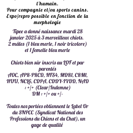
l'humain.
Pour compagnie et/ou sports canins.
Expo/repro possible en fonction de la
morphologie
Tipee a donné naissance mardi 28
janvier 2025
à 3 merveilleux chiots.
2 mâles
(1 bl
eu merle, 1 noir tricolore)
et 1 femelle bleu merle
Chiots bien sûr inscris au LOF et
par
parentés
AOC, APR-PRCD
, HFS4, MDR1, CRM1,
HUU, NCL6, CDPA, CDDY-IVDD, NAD
: +/+ (Clear/Indemne)
DM : +/+ ou +/-
Toutes nos portées obtiennent le Label Or
du SNPCC (Syndicat National des
Professions du Chiens et du Chat), un
gage de qualité