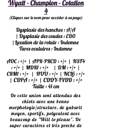
Wyatt - Champion -
Cotation
4
(C
liquez sur le nom pour accéder à sa page)
Dysplasie des hanches : A/A
|
Dysplasie des coudes : ED0
|
Luxation de la rotule : Indemne
Tares oculaires : Indemne
|
|
AOC : +/+
APR-PRCD : +/+
HSF4
|
|
|
: +/+
MDR1 : +/+
DM : +/+
|
|
CRM1 : +/+
HUU : +/+
NCL6 : +/+
|
|
CDPA : +/+
CDDY-IVDD : +/+
Taille : 41 cm
De cette union sont attendus des
chiots avec une bonne
morphologie/structure, de gabarit
moyen, sportifs, polyvalent avec
beaucoup de "Will to please". De
super caractères et très proche de