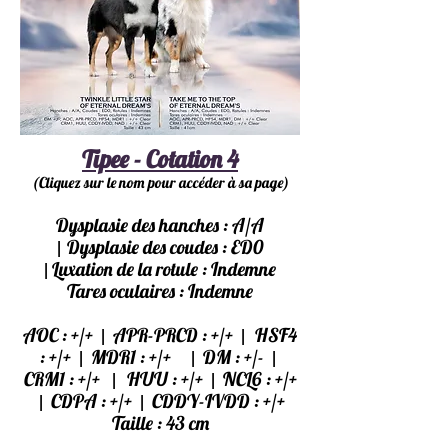
Tipee - Cotation 4
(C
liquez sur le nom pour accéder à sa page)
Dysplasie des hanches : A/A
|
Dysplasie des coudes : ED0
|
Luxation de la rotule : Indemne
Tares oculaires : Indemne
|
|
AOC : +/+
APR-PRCD : +/+
HSF4
|
|
|
: +/+
MDR1 : +/+
DM : +/-
|
|
CRM1 : +/+
HUU : +/+
NCL6 : +/+
|
|
CDPA : +/+
CDDY-IVDD : +/+
Taille : 43 cm