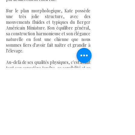
Sur le plan morphologique, Kate possède
une très jolie structure, avec des
mouvements fluides et typiques du Berger
Américain Miniature. Son équilibre général,
sa construction harmonieuse et son élégance
naturelle en font une chienne que nous
sommes fiers d'avoir fait naître et grandir à
l'élevage.
Au-delà de ses qualités physiques, c'est avant
tout son caractère tendre, sa sensibilité et sa
proximité avec l'humain qui font de Kate une
chienne si spéciale à nos yeux.
Ses informations et tests
de santé
Date de naissance :
05 septembre 2022
Couleur :
Bleu Merle
LOF :
15934/2692